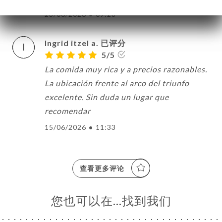
23/06/2026
•
09:28
Ingrid itzel a. 已评分
I
5/5
La comida muy rica y a precios razonables.
La ubicación frente al arco del triunfo
excelente. Sin duda un lugar que
recomendar
15/06/2026
•
11:33
查看更多评论
您也可以在…找到我们