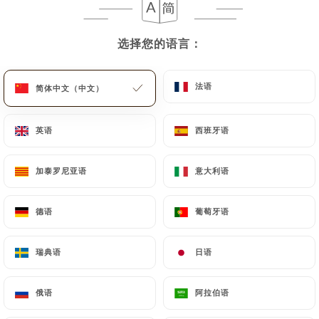
菜单
ZH
选择您的语言：
选择您的语言：
法语
法语
简体中文（中文）
简体中文（中文）
/
主页
评价
英语
英语
西班牙语
西班牙语
评价
加泰罗尼亚语
加泰罗尼亚语
意大利语
意大利语
德语
德语
葡萄牙语
葡萄牙语
1358 Uniiti 评论
瑞典语
瑞典语
日语
日语
4.3 / 5
俄语
俄语
阿拉伯语
阿拉伯语
评论已核实，100% 真实。