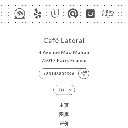
Café Latéral
4 Avenue Mac-Mahon
75017 Paris France
+33143802096
ZH
主页
图库
评价