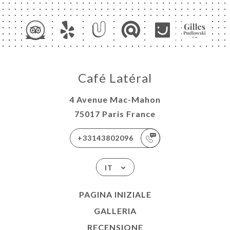
A
E
Café Latéral
NOTA
4 Avenue Mac-Mahon
ERIA
75017 Paris France
SIONE
NU
+33143802096
ISATION
IT
ATTO
PAGINA INIZIALE
GALLERIA
RECENSIONE