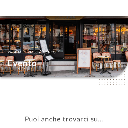
IT
MENU
/
PAGINA INIZIALE
EVENTO
Evento
Puoi anche trovarci su…