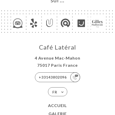
UEIL
RVER
Café Latéral
ERIE
4 Avenue Mac-Mahon
IS
75017 Paris France
RTE
ISATION
+33143802096
TACT
FR
ACCUEIL
GALERIE